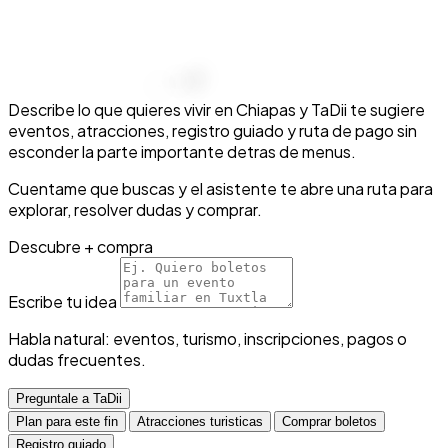
T
a
q
u
i
l
l
e
r
o
D
i
g
i
t
a
l
Describe lo que quieres vivir en Chiapas y TaDii te sugiere
eventos, atracciones, registro guiado y ruta de pago sin
esconder la parte importante detras de menus.
Cuentame que buscas y el asistente te abre una ruta para
explorar, resolver dudas y comprar.
Descubre + compra
Escribe tu idea
Habla natural: eventos, turismo, inscripciones, pagos o
dudas frecuentes.
Preguntale a TaDii
Plan para este fin
Atracciones turisticas
Comprar boletos
Registro guiado